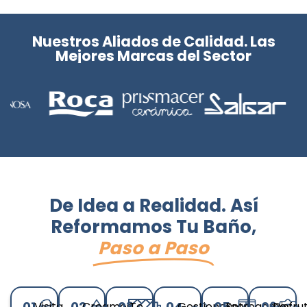
Nuestros Aliados de Calidad. Las
Mejores Marcas del Sector
De Idea a Realidad. Así
Reformamos Tu Baño,
Paso a Paso
01.
02.
03.
04.
05.
06.
Visita
Creamos
Te
Gestionamos
Entregamos
Disfru