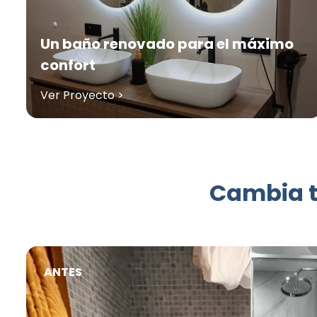
Un baño renovado para el máximo
confort
Ver Proyecto >
Cambia t
ANTES